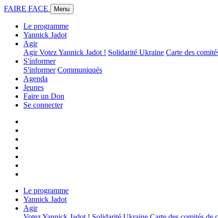
FAIRE FACE
Menu
Le programme
Yannick Jadot
Agir
Agir
Votez Yannick Jadot !
Solidarité Ukraine
Carte des comit
S'informer
S'informer
Communiqués
Agenda
Jeunes
Faire un Don
Se connecter
Le programme
Yannick Jadot
Agir
Votez Yannick Jadot !
Solidarité Ukraine
Carte des comités de