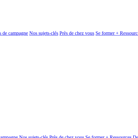
és de campagne
Nos sujets-clés
Près de chez vous
Se former + Ressourc
 campagne
Nos sujets-clés
Près de chez vous
Se former + Ressources
De