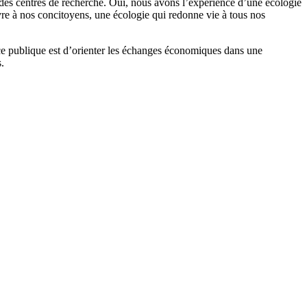
s, des centres de recherche. Oui, nous avons l’expérience d’une écologie
vre à nos concitoyens, une écologie qui redonne vie à tous nos
ance publique est d’orienter les échanges économiques dans une
s.