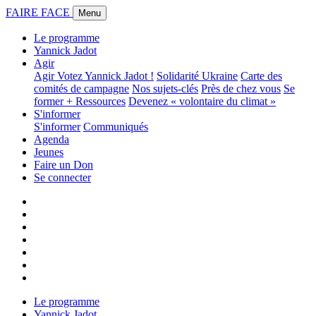
FAIRE FACE
Menu
Le programme
Yannick Jadot
Agir
Agir
Votez Yannick Jadot !
Solidarité Ukraine
Carte des
comités de campagne
Nos sujets-clés
Près de chez vous
Se
former + Ressources
Devenez « volontaire du climat »
S'informer
S'informer
Communiqués
Agenda
Jeunes
Faire un Don
Se connecter
Le programme
Yannick Jadot