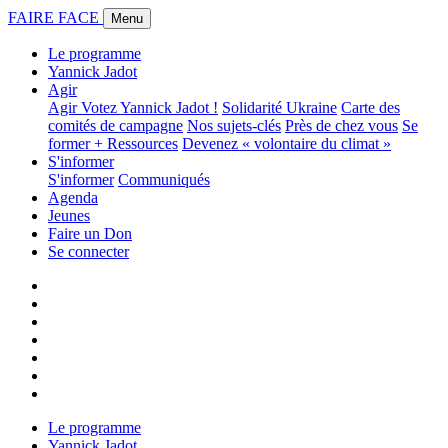
FAIRE FACE
Menu
Le programme
Yannick Jadot
Agir
Agir
Votez Yannick Jadot !
Solidarité Ukraine
Carte des
comités de campagne
Nos sujets-clés
Près de chez vous
Se
former + Ressources
Devenez « volontaire du climat »
S'informer
S'informer
Communiqués
Agenda
Jeunes
Faire un Don
Se connecter
Le programme
Yannick Jadot