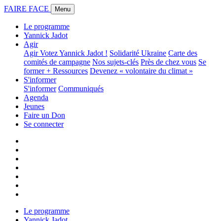
FAIRE FACE
Menu
Le programme
Yannick Jadot
Agir
Agir
Votez Yannick Jadot !
Solidarité Ukraine
Carte des
comités de campagne
Nos sujets-clés
Près de chez vous
Se
former + Ressources
Devenez « volontaire du climat »
S'informer
S'informer
Communiqués
Agenda
Jeunes
Faire un Don
Se connecter
Le programme
Yannick Jadot