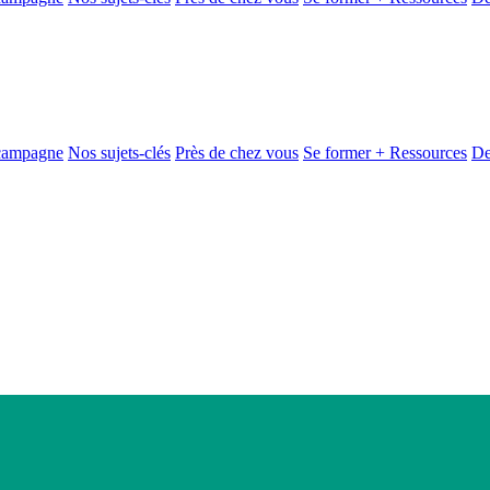
 campagne
Nos sujets-clés
Près de chez vous
Se former + Ressources
De