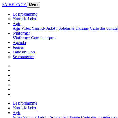
FAIRE FACE
Menu
Le programme
Yannick Jadot
Agir
Agir
Votez Yannick Jadot !
Solidarité Ukraine
Carte des comit
S'informer
S'informer
Communiqués
Agenda
Jeunes
Faire un Don
Se connecter
Le programme
Yannick Jadot
Agir
Votez Yannick Jadot !
Solidarité Ukraine
Carte des comités de