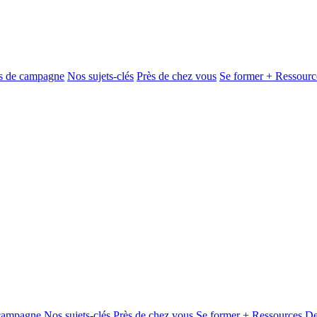
és de campagne
Nos sujets-clés
Près de chez vous
Se former + Ressourc
 campagne
Nos sujets-clés
Près de chez vous
Se former + Ressources
De