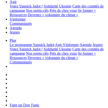
Agir
Votez Yannick Jadot !
Solidarité Ukraine
Carte des comités de
campagne
Nos sujets-clés
Près de chez vous
Se former +
Ressources
Devenez « volontaire du climat »
S'informer
Communiqués
Agenda
Jeunes
Plus
Le programme
Yannick Jadot
Agir
S'informer
Agenda
Jeunes
Votez Yannick Jadot !
Solidarité Ukraine
Carte des comités de
campagne
Nos sujets-clés
Près de chez vous
Se former +
Ressources
Devenez « volontaire du climat »
Communiqués
Faire un Don
J'agis